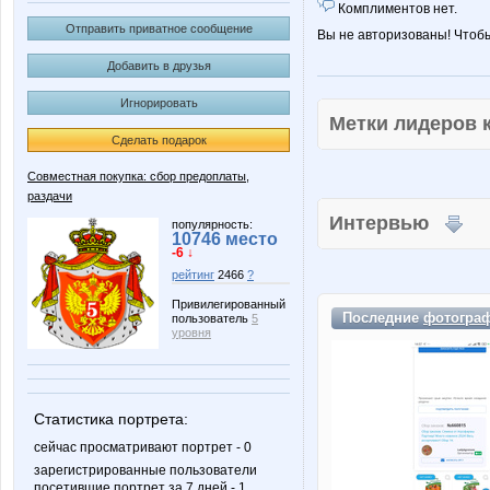
Комплиментов нет.
Отправить приватное сообщение
Вы не авторизованы! Чтоб
Добавить в друзья
Игнорировать
Метки лидеров
Сделать подарок
Совместная покупка: сбор предоплаты,
раздачи
Интервью
популярность:
10746 место
-6 ↓
рейтинг
2466
?
Привилегированный
Последние
фотогра
пользователь
5
уровня
Статистика портрета:
сейчас просматривают портрет - 0
зарегистрированные пользователи
посетившие портрет за 7 дней - 1